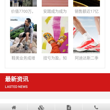
价值7700万，
安踏成为成为
销售额近17亿
一仓库查出多
WSE 2026亚太
欧元却现亏
品牌假鞋，老
区青少年冠军
损，彪马开启
板在逃
赛独家冠名合
库存大调整！
作伙伴
鞋类业务成增
扭亏为盈，知
阿迪达斯二季
长引擎，知名
名鞋企单季营
度营收再创新
品牌第二季度
收首破10亿美
高，大中华区
最新资讯
LASTED NEWS
扭亏为盈！
元大关！
连续十三个季
度增长！