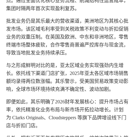
点。
通过全面优化核心业务流程、削减结构性运营成本，
集团时隔两年首次实现盈利复苏。
批发业务仍是其乐最大的营收渠道，美洲地区为其核心批
发市场。该区域毛利率受到关税政策不利变动与折扣促销
业务的双重压制。在英国及欧洲、中东和非洲地区，零售
终端市场整体疲软，合作零售商普遍严控库存与现金流，
导致当地批发业务持续承压。
与之形成鲜明对比的是，亚太区域业务实现强劲内生增
长。依托线下渠道门店扩张，
2025年亚太各区域市场销售
额均录得两位数涨幅。
其乐警示，受美国贸易政策变动影
响，全球市场环境持续充满不确定性、波动加剧。
即便如此，
其乐明确了
2026财年发展核心：提升市场占有
率，依托精准化业务布局与新市场开拓拉动增长。
计划
为
Clarks Originals、Cloudsteppers 等旗下品牌增设线下门
店与折扣门店。