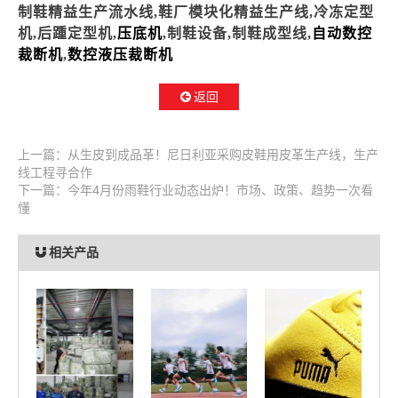
制鞋精益生产流水线,鞋厂模块化精益生产线,冷冻定型
机,后踵定型机,
压底机
,制鞋设备,制鞋成型线,
自动数控
裁断机
,
数控液压裁断机
返回
上一篇：
从生皮到成品革！尼日利亚采购皮鞋用皮革生产线，生产
线工程寻合作
下一篇：
今年4月份雨鞋行业动态出炉！市场、政策、趋势一次看
懂
相关产品