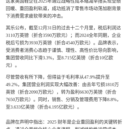
这家英国鞋企在
2025年通过战略性成本缩减举措实现业绩
回暖、重回盈利轨道
，成功抵消了零售市场动荡加剧背景
下消费需求疲软带来的冲击。
其乐公布，截至
12月31日的过去十二个月里，税后利润达
3110万英镑（折合3590万欧元）
；而
2024全年同期，企业
税后亏损为3930万英镑（折合4540万欧元）。品牌表示，
受消费者消费心态趋于谨慎、理性、高性价比导向影响，
集团营收同比下滑3.3%，至8.715亿英镑（折合10亿欧
元）。
尽管营收有所下降，但得益于毛利率从
47.9%提升至
49.2%，集团营业利润实现大幅改善：由去年亏损1810万
英镑（折合2090万欧元），转为盈利6630万英镑（折合
7650万欧元）。同时，销售、分销及管理费用下降8.8%，
至3.633亿英镑（折合4.195亿欧元）。
品牌在声明中指出：
2025 财年是企业重回盈利的关键转折