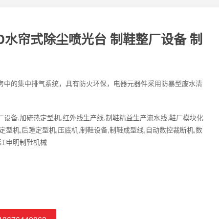
91D水帘式除尘喷光台 制鞋整厂设备 制
房中的集中排气系统，具有防火环保，电器元器件采用防暴型废水清
设备,加硫热定型机,红外线生产线,制鞋精益生产流水线,鞋厂模块化
定型机,后踵定型机,压底机,制鞋设备,制鞋成型线,自动数控裁断机,数
浙江申明制鞋机械